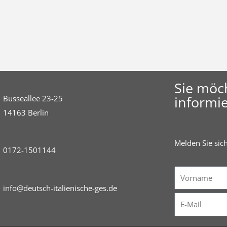
Sie möc
informie
Busseallee 23-25
14163 Berlin
Melden Sie sic
0172-1501144
Vorname
info@deutsch-italienische-ges.de
E-
Mail