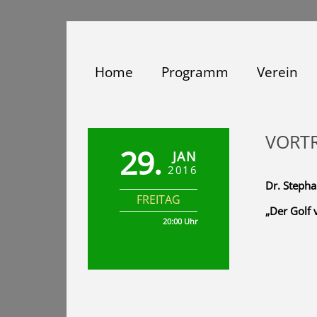
Zum
Inhalt
springen
Home
Programm
Verein
VORT
29.
JAN
2016
Dr. Stepha
FREITAG
„Der Golf 
20:00 Uhr