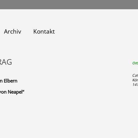
Archiv
Kontakt
RAG
Ort
Caf
Kön
n Elbern
141
von Neapel
“