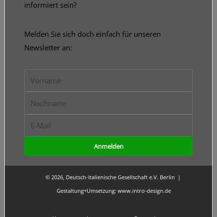
informiert sein?
Melden Sie sich doch einfach für unseren
Newsletter an:
Vorname
Nachname
E-
Mail
Anmelden
© 2026, Deutsch-Italienische Gesellschaft e.V. Berlin |
Gestaltung+Umsetzung:
www.intro-design.de