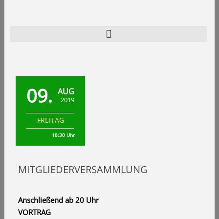
Zum
Inhalt
springen
Home
Programm
09.
AUG
Verein
2019
Archiv
FREITAG
Kontakt
18:30 Uhr
MITGLIEDERVERSAMMLUNG
Anschließend ab 20 Uhr
VORTRAG