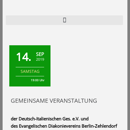
Zum
Inhalt
springen
Home
Programm
14.
SEP
Verein
2019
Archiv
SAMSTAG
Kontakt
19:00 Uhr
GEMEINSAME VERANSTALTUNG
der Deutsch-Italienischen Ges. e.V. und
des Evangelischen Diakonievereins Berlin-Zehlendorf