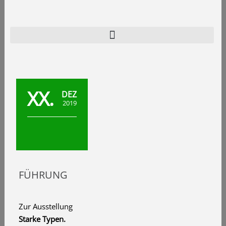
Zum
Inhalt
springen
Home
Programm
XX.
DEZ
Verein
2019
Archiv
Kontakt
FÜHRUNG
Zur Ausstellung
Starke Typen.