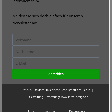
informiert sein?
Melden Sie sich doch einfach für unseren
Newsletter an:
Vorname
Nachname
E-
Mail
Anmelden
© 2026, Deutsch-Italienische Gesellschaft e.V. Berlin |
Gestaltung+Umsetzung:
www.intro-design.de
Home
Impressum
Datenschutz