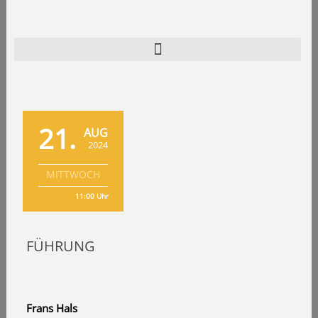
Zum
Inhalt
springen
Home
Programm
21.
AUG
Verein
2024
Archiv
MITTWOCH
Kontakt
11:00 Uhr
FÜHRUNG
Frans Hals