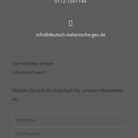
0172-1501144
info@deutsch-italienische-ges.de
Sie möchten immer
informiert sein?
Melden Sie sich doch einfach für unseren Newsletter
an:
Vorname
Nachname