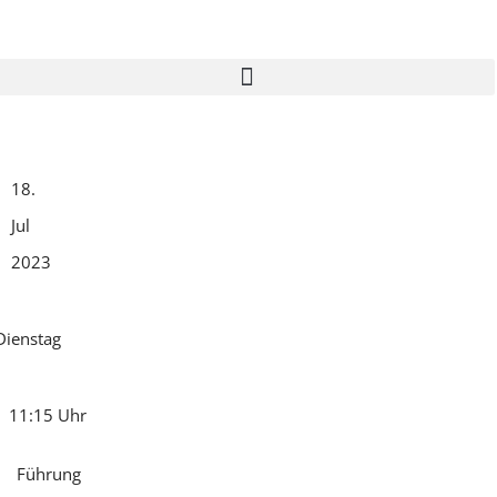
Zum
Inhalt
springen
Home
Programm
18.
Verein
Jul
Archiv
2023
Kontakt
Dienstag
11:15 Uhr
Führung