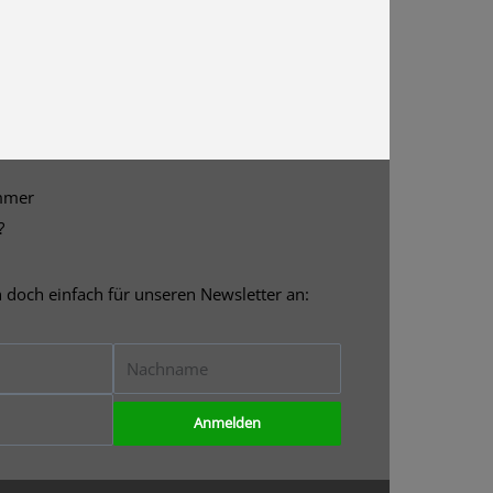
mmer
?
h doch einfach für unseren Newsletter an:
Nachname
Anmelden