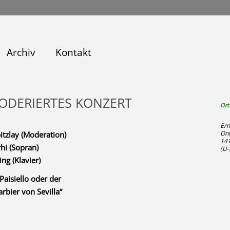
Archiv
Kontakt
ODERIERTES KONZERT
Ort
Ern
Onk
itzlay (Moderation)
141
rhi (Sopran)
(U-
ng (Klavier)
Paisiello oder der
arbier von Sevilla“