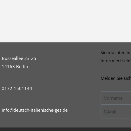
Sie möchten i
Busseallee 23-25
informiert sein
14163 Berlin
Melden Sie sic
0172-1501144
Vorname
E-
info@deutsch-italienische-ges.de
Mail