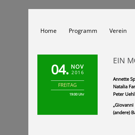
Zum
Inhalt
springen
Home
Programm
Verein
EIN M
04.
NOV
2016
Annette Sp
FREITAG
Natalia Fa
Peter Uehli
19:00 Uhr
„Giovanni 
(andere) B