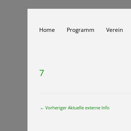
Zum
Inhalt
springen
Home
Programm
Verein
7
←
Vorheriger Aktuelle externe Info