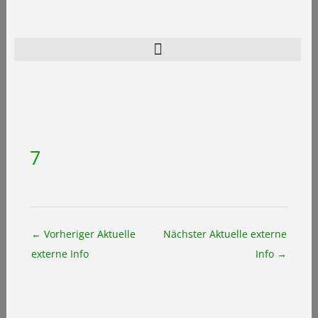
Zum
Inhalt
springen
Home
Programm
Verein
7
Archiv
Kontakt
←
Vorheriger Aktuelle
Nächster Aktuelle externe
externe Info
Info
→